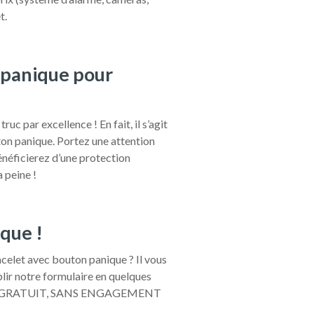
t.
 panique pour
uc par excellence ! En fait, il s’agit
ton panique. Portez une attention
énéficierez d’une protection
 peine !
que !
acelet avec bouton panique ? Il vous
mplir notre formulaire en quelques
. C’est GRATUIT, SANS ENGAGEMENT