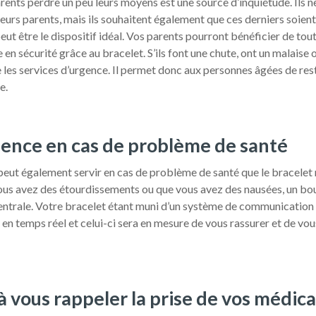
rents perdre un peu leurs moyens est une source d’inquiétude. Ils 
 leurs parents, mais ils souhaitent également que ces derniers soient
ut être le dispositif idéal. Vos parents pourront bénéficier de tout
n sécurité grâce au bracelet. S’ils font une chute, ont un malaise ou
te les services d’urgence. Il permet donc aux personnes âgées de re
e.
gence en cas de problème de santé
peut également servir en cas de problème de santé que le bracelet
us avez des étourdissements ou que vous avez des nausées, un bout
centrale. Votre bracelet étant muni d’un système de communication
 en temps réel et celui-ci sera en mesure de vous rassurer et de vou
 à vous rappeler la prise de vos médi