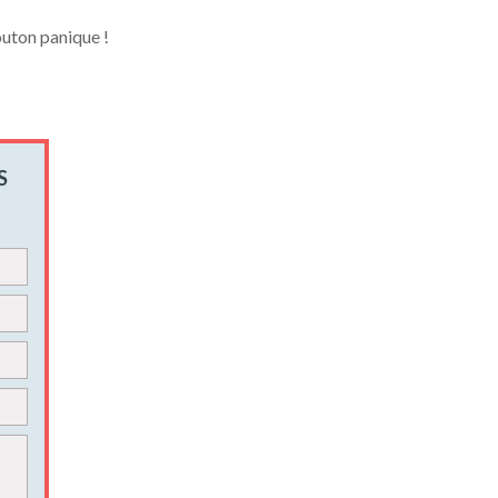
outon panique !
S