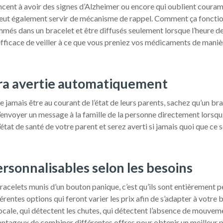
cent à avoir des signes d’Alzheimer ou encore qui oublient coura
eut également servir de mécanisme de rappel. Comment ça fonction
més dans un bracelet et être diffusés seulement lorsque l’heure d
efficace de veiller à ce que vous preniez vos médicaments de manièr
sera avertie automatiquement
ne jamais être au courant de l’état de leurs parents, sachez qu’un b
envoyer un message à la famille de la personne directement lorsqu’
’état de santé de votre parent et serez averti si jamais quoi que ce s
ersonnalisables selon les besoins
bracelets munis d’un bouton panique, c’est qu’ils sont entièrement 
fférentes options qui feront varier les prix afin de s’adapter à vot
ale, qui détectent les chutes, qui détectent l’absence de mouvement,
avantageux de combiner différentes offres pour obtenir un meilleur 