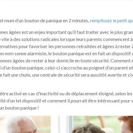
et muni d’un bouton de panique en 2 minutes,
remplissez le petit q
es âgées est un enjeu important qu’il faut traiter avec le plus gran
vite à des solutions radicales lorsque leurs parents commencent à
ernatives pour favoriser les personnes retraitées et âgées à rester à
n nom sonne alarmiste, le bouton panique est en fait un dispositif 
rsonnes âgées de rester à leur domicile en toute sécurité. Comment e
 d’un bouton panique, celui-ci s’accroche au poignet d’un parent et
e fait une chute, une centrale de sécurité sera aussitôt avertie et s
tre activé en cas d’inactivité ou de déplacement éloigné, selon les
ilité d’un tel dispositif et comment il pourrait être intéressant pour
’un bouton panique !