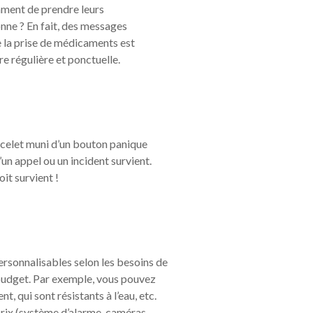
mment de prendre leurs
ne ? En fait, des messages
e la prise de médicaments est
e régulière et ponctuelle.
racelet muni d’un bouton panique
un appel ou un incident survient.
oit survient !
personnalisables selon les besoins de
re budget. Par exemple, vous pouvez
 qui sont résistants à l’eau, etc.
prix (système d’alarme, caméras,