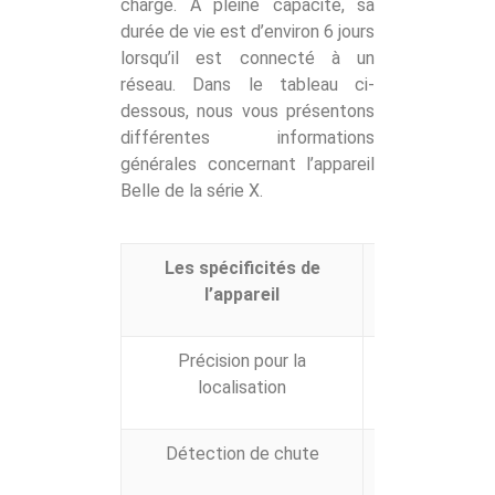
chargé. À pleine capacité, sa
durée de vie est d’environ 6 jours
lorsqu’il est connecté à un
réseau. Dans le tableau ci-
dessous, nous vous présentons
différentes informations
générales concernant l’appareil
Belle de la série X.
Les spécificités de
l’appareil
Précision pour la
Pour l’opé
localisation
propriétaire d
Détection de chute
Grâce à son dé
pour l’appar