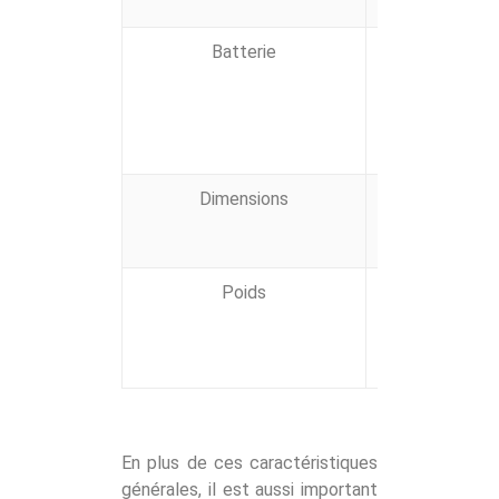
Batterie
Le détecteur
jusqu’à 6 jo
l’appareil
Dimensions
Le détecteur 
main sans di
Poids
Très léger. Vo
sur vous, mai
En plus de ces caractéristiques
générales, il est aussi important