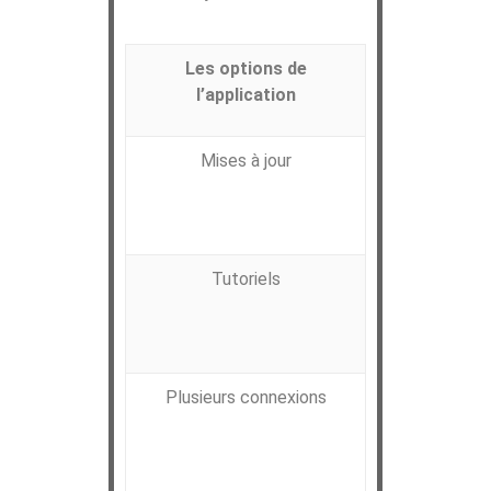
Les options de
l’application
Mises à jour
L’application
qui permettent
Tutoriels
Pour faciliter
une série de t
Plusieurs connexions
Plusieurs pe
d’alerte via l
peuvent se c
avoir accès 